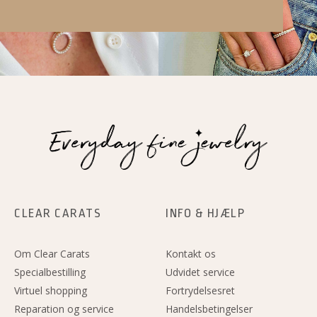
e
t
k
b
a
e
o
g
d
o
r
i
k
a
n
m
CLEAR CARATS
INFO & HJÆLP
Om Clear Carats
Kontakt os
Specialbestilling
Udvidet service
Virtuel shopping
Fortrydelsesret
Reparation og service
Handelsbetingelser