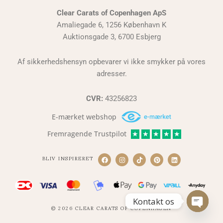
Clear Carats of Copenhagen ApS
Amaliegade 6, 1256 København K
Auktionsgade 3, 6700 Esbjerg
Af sikkerhedshensyn opbevarer vi ikke smykker på vores
adresser.
CVR:
43256823
E-mærket webshop
Fremragende Trustpilot
★
★
★
★
★
BLIV INSPIRERET
F
I
T
P
L
a
n
i
i
i
c
s
k
n
n
e
t
t
t
k
b
a
o
e
e
o
g
k
r
d
o
r
e
i
Kontakt os
k
a
s
n
© 2026 CLEAR CARATS OF COPENHAGEN
m
t
Open
chaty