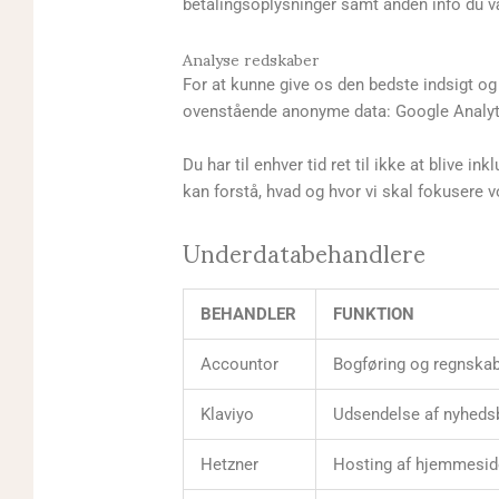
betalingsoplysninger samt anden info du væl
Analyse redskaber
For at kunne give os den bedste indsigt o
ovenstående anonyme data: Google Analyt
Du har til enhver tid ret til ikke at blive 
kan forstå, hvad og hvor vi skal fokusere v
Underdatabehandlere
BEHANDLER
FUNKTION
Accountor
Bogføring og regnska
Klaviyo
Udsendelse af nyhedsb
Hetzner
Hosting af hjemmesid