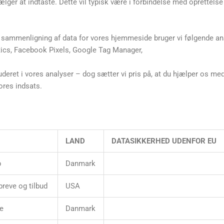
ger at indtaste. Dette vil typisk være i forbindelse med oprettelse 
g sammenligning af data for vores hjemmeside bruger vi følgende a
ics, Facebook Pixels, Google Tag Manager,
inkluderet i vores analyser – dog sætter vi pris på, at du hjælper os 
ores indsats.
LAND
DATASIKKERHED UDENFOR EU
b
Danmark
reve og tilbud
USA
e
Danmark