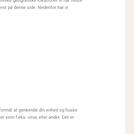
vilke geografiske lokationer vi har fleste
rst på denne side. Nedenfor har vi
 formål at genkende din enhed og huske
er som f.eks. virus eller andet. Det er