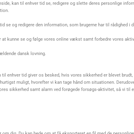
de, kan til enhver tid se, redigere og slette deres personlige info
tion.
id se og redigere den information, som brugerne har til rådighed i de
or at kunne se og følge vores online vækst samt forbedre vores aktiv
gældende dansk lovning.
 til enhver tid giver os besked, hvis vores sikkerhed er blevet brudt, 
hurtigst muligt, hvorefter vi kan tage hånd om situationen. Derudove
res sikkerhed samt alarm ved forøgede forsøgs-aktivitet, så vi til 
rer om dig. Du kan bede om at få eksporteret en fil med de personlige 