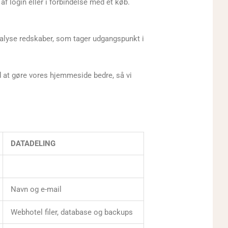
af login eller i forbindelse med et køb.
nalyse redskaber, som tager udgangspunkt i
med at gøre vores hjemmeside bedre, så vi
DATADELING
Navn og e-mail
Webhotel filer, database og backups