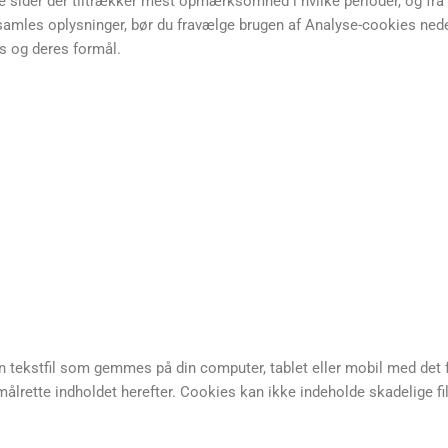
e sider der tiltrækker mest opmærksomhed i hvilke perioder, og fra h
samles oplysninger, bør du fravælge brugen af Analyse-cookies nede
s og deres formål.
n tekstfil som gemmes på din computer, tablet eller mobil med det
målrette indholdet herefter. Cookies kan ikke indeholde skadelige fil