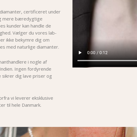
 diamanter, certificeret under
og mere bæredygtige
ores kunder kan handle de
hed. Vælger du vores lab-
er i
kke bekymre dig om
es med naturlige diamanter.
manthandlere i nogle af
Indien. Ingen fordyrende
 sikrer dig lave priser og
fra vi leverer eksklusive
er til hele Danmark.