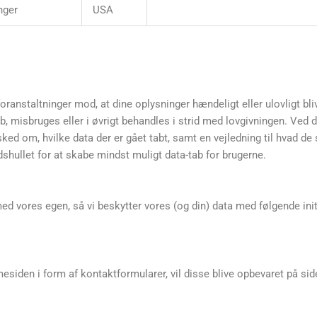
nger
USA
ranstaltninger mod, at dine oplysninger hændeligt eller ulovligt bliver
isbruges eller i øvrigt behandles i strid med lovgivningen. Ved da
ked om, hvilke data der er gået tabt, samt en vejledning til hvad de s
dshullet for at skabe mindst muligt data-tab for brugerne.
ed vores egen, så vi beskytter vores (og din) data med følgende initi
siden i form af kontaktformularer, vil disse blive opbevaret på siden