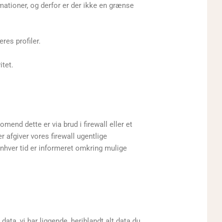
rmationer, og derfor er der ikke en grænse
res profiler.
itet.
omend dette er via brud i firewall eller et
r afgiver vores firewall ugentlige
enhver tid er informeret omkring mulige
data, vi har liggende, heriblandt alt data du