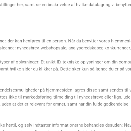
tillinger her, samt se en beskrivelse af hvilke datalagring vi benytte
ner, der kan henføres til en person. Når du benytter vores hjemmes
ølgende: nyhedsbrev, webshopsalg, analyseredskaber, konkurrencer, b
yper af oplysninger: Et unikt ID, tekniske oplysninger om din compute
samt hvilke sider du klikker på. Dette sker kun så længe du er på 
endelsesmuligheder på hjemmesiden lagres disse samt sendes til v
s ikke til markedsføring, tilmelding til nyhedsbreve eller lign. ude
 uden at det er relevant for emnet, samt har din fulde godkendelse.
kke hertil, og selv indtaster informationerne behandles desuden: Na