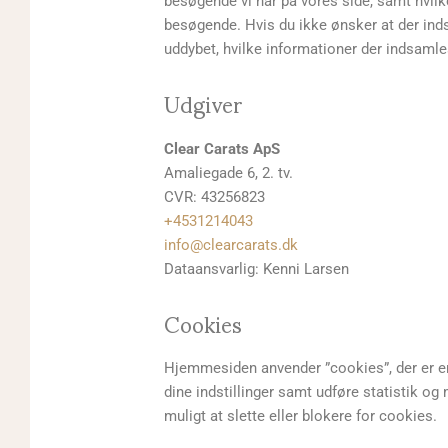
besøgende vi har på vores side, samt hvilk
besøgende. Hvis du ikke ønsker at der ind
uddybet, hvilke informationer der indsamle
Udgiver
Clear Carats ApS
Amaliegade 6, 2. tv.
CVR: 43256823
+4531214043
info@clearcarats.dk
Dataansvarlig: Kenni Larsen
Cookies
Hjemmesiden anvender ”cookies”, der er e
dine indstillinger samt udføre statistik og 
muligt at slette eller blokere for cookies.