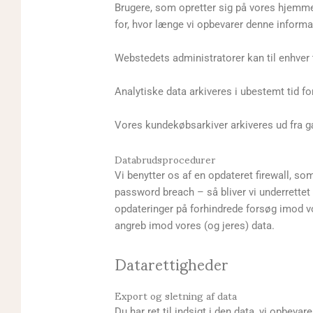
Brugere, som opretter sig på vores hjemmesi
for, hvor længe vi opbevarer denne informa
Webstedets administratorer kan til enhver t
Analytiske data arkiveres i ubestemt tid f
Vores kundekøbsarkiver arkiveres ud fra 
Databrudsprocedurer
Vi benytter os af en opdateret firewall, som
password breach – så bliver vi underrettet 
opdateringer på forhindrede forsøg imod vo
angreb imod vores (og jeres) data.
Datarettigheder
Export og sletning af data
Du har ret til indsigt i den data, vi opbeva