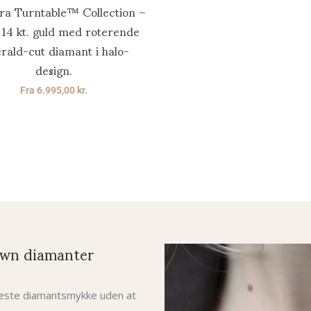
fra Turntable™ Collection –
i 14 kt. guld med roterende
rald-cut diamant i halo-
design.
Fra
6.995,00
kr.
wn diamanter
 næste diamantsmykke uden at