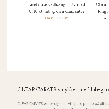
Livets træ vedhæng i sølv med
Clara 
0,40 ct. lab-grown diamanter
Ring 
eme
Fra
2.900,00
kr.
CLEAR CARATS smykker med lab-gro
CLEAR CARATS er for dig, der vil spare penge på dit
gå på kompromis med kvalitet eller moral.