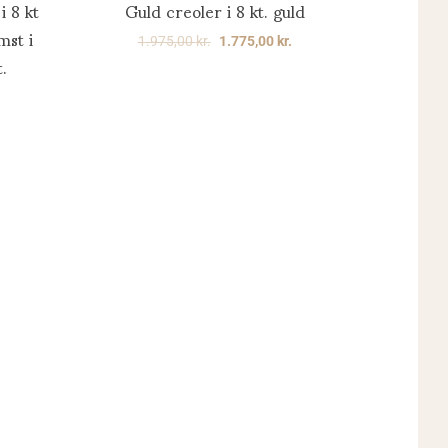
 8 kt
Guld creoler i 8 kt. guld
mst i
1.975,00
kr.
1.775,00
kr.
.