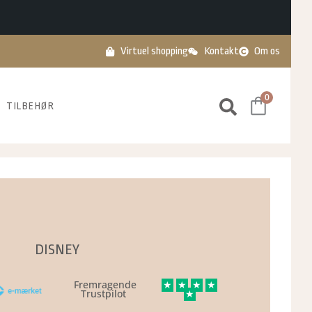
Virtuel shopping
Kontakt
Om os
0
TILBEHØR
DISNEY
Fremragende
★
★
★
★
Trustpilot
★