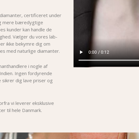
 diamanter, certificeret under
og mere bæredygtige
ores kunder kan handle de
hed. Vælger du vores lab-
er i
kke bekymre dig om
es med naturlige diamanter.
manthandlere i nogle af
Indien. Ingen fordyrende
 sikrer dig lave priser og
fra vi leverer eksklusive
er til hele Danmark.