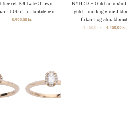
tificeret IGI Lab-Grown
NYHED – Guld armbånd i
ant 1.06 ct brillantsleben
guld rund kugle med blo
firkant og alm. blomst
8.995,00
kr.
4.950,00
kr.
4.450,00
kr.