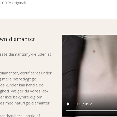
100 % originalt
wn diamanter
 næste diamantsmykke uden at
 diamanter, certificeret under
og mere bæredygtige
ores kunder kan handle de
hed. Vælger du vores lab-
er i
kke bekymre dig om
es med naturlige diamanter.
manthandlere i nogle af