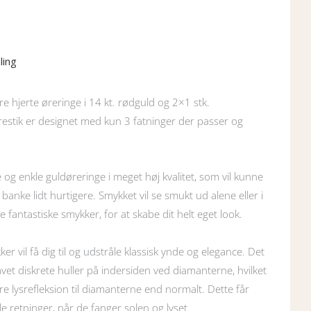
ling
ire hjerte øreringe i 14 kt. rødguld og 2×1 stk.
estik er designet med kun 3 fatninger der passer og
og enkle guldøreringe i meget høj kvalitet, som vil kunne
t banke lidt hurtigere. Smykket vil se smukt ud alene eller i
 fantastiske smykker, for at skabe dit helt eget look.
r vil få dig til og udstråle klassisk ynde og elegance. Det
vet diskrete huller på indersiden ved diamanterne, hvilket
e lysrefleksion til diamanterne end normalt. Dette får
lle retninger, når de fanger solen og lyset.