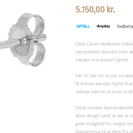
5.150,00
kr.
Delbeta
Clear Carats eksklusive solita
hjertesleben diamant.Hver ør
næsten indrammer hjertet.
Her er tale om et par smukke 
få enhver kvindes hjerte til a
selskab med et af vores andre
Disse smukke diamantørestikke
åbne design samt at der er la
giver mulighed for meget mer
diamanterne til at glitre fra a