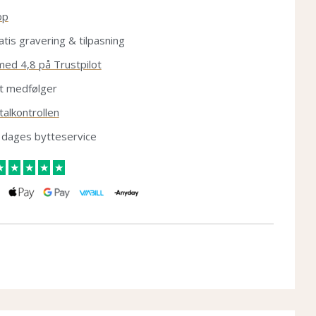
op
atis gravering & tilpasning
med 4,8 på Trustpilot
t medfølger
alkontrollen
 dages bytteservice
★
★
★
★
★