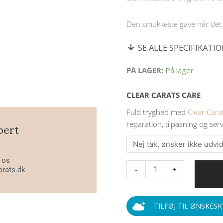
Den smukkeste gave når det s
SE ALLE SPECIFIKATI
Clear
PÅ LAGER:
På lager
Carats
hjerte
CLEAR CARATS CARE
øreringe
Fuld tryghed med
Clear Cara
i
pert
reparation, tilpasning og servi
14
kt.
hvidguld
l os
og
-
+
arats.dk
0.18
ct
diamanter
TILFØJ TIL ØNSKES
antal