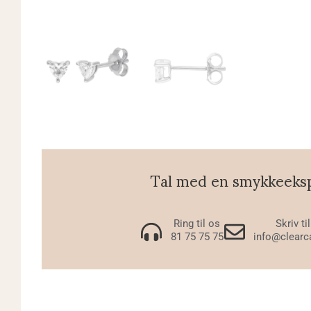
Tal med en smykkeeks
Ring til os
Skriv ti
81 75 75 75
info@clearc