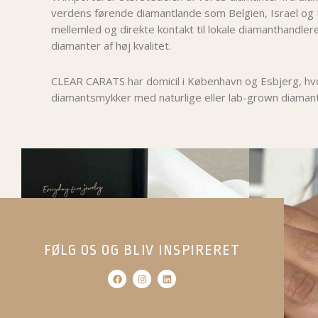
verdens førende diamantlande som Belgien, Israel og 
mellemled og direkte kontakt til lokale diamanthandlere
diamanter af høj kvalitet.
CLEAR CARATS har domicil i København og Esbjerg, hvor
diamantsmykker med naturlige eller lab-grown diamant
FØLG OS OG BLIV INSPIRERET
F
I
L
a
n
i
c
s
n
e
t
k
b
a
e