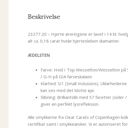
Beskrivelse
23277.20 – Hjerte øreringene er lavet i 14 kt. hvid
alt ca. 0,18 carat hvide hjertesleben diamanter.
ÆDELSTEN
Farve: Hvid / Top Wesselton/Wesselton på S
/ G-H på GIA farveskalaen
Klarhed: SI1 (Small Inclusions). Uklarhederne
kan ses med det blotte øje.
Slibning: Brilliantslib med 57 facetter (sider / 
giver en perfekt lysrefleksion.
Alle smykkerne fra Clear Carats of Copenhagen kol
certifikat samt i smykkeæsker. Vi er autoriseret for