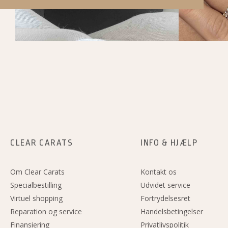
o
g
d
o
r
i
k
a
n
m
CLEAR CARATS
INFO & HJÆLP
Om Clear Carats
Kontakt os
Specialbestilling
Udvidet service
Virtuel shopping
Fortrydelsesret
Reparation og service
Handelsbetingelser
Finansiering
Privatlivspolitik