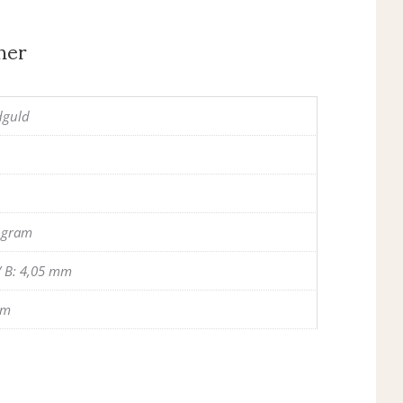
ner
dguld
3 gram
/ B: 4,05 mm
mm