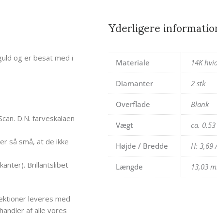
Yderligere informatio
guld og er besat med i
Materiale
14K hvi
Diamanter
2 stk
Overflade
Blank
can. D.N. farveskalaen
Vægt
ca. 0.5
 er så små, at de ikke
Højde / Bredde
H: 3,69 
kanter). Brillantslibet
Længde
13,03 
lektioner leveres med
handler af alle vores