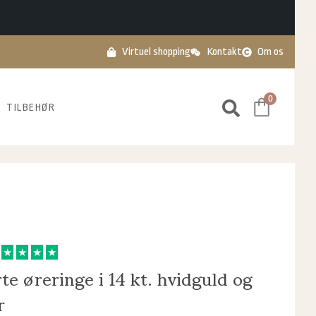
Virtuel shopping
Kontakt
Om os
0
TILBEHØR
★
★
★
★
te øreringe i 14 kt. hvidguld og
r