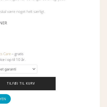
kal være noget helt særligt.
ONER
ts Care
– gratis
ce i op til 10 år.
TILFØJ TIL KURV
KYEN