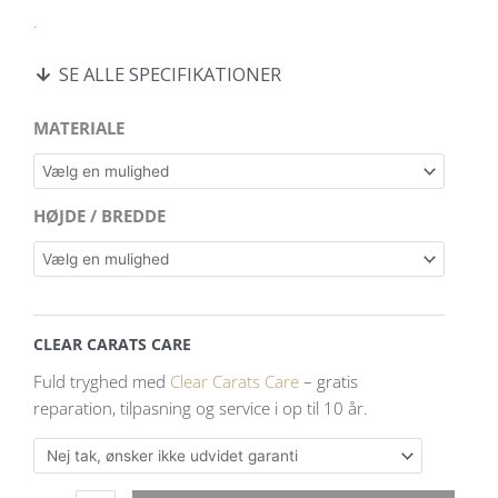
.
SE ALLE SPECIFIKATIONER
Dagmarkors
MATERIALE
i
14
kt
HØJDE / BREDDE
guld
med
blank
bagside
til
CLEAR CARATS CARE
gravering
Fuld tryghed med
Clear Carats Care
– gratis
antal
reparation, tilpasning og service i op til 10 år.