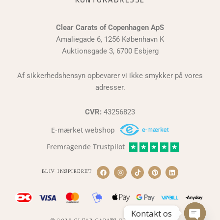
Clear Carats of Copenhagen ApS
Amaliegade 6, 1256 København K
Auktionsgade 3, 6700 Esbjerg
Af sikkerhedshensyn opbevarer vi ikke smykker på vores
adresser.
CVR:
43256823
E-mærket webshop
Fremragende Trustpilot
★
★
★
★
★
BLIV INSPIRERET
F
I
T
P
L
a
n
i
i
i
c
s
k
n
n
e
t
t
t
k
b
a
o
e
e
o
g
k
r
d
o
r
e
i
Kontakt os
k
a
s
n
© 2026 CLEAR CARATS OF COPENHAGEN
m
t