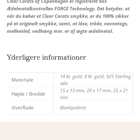
Clear Carats of Copenhagen er registreret hos
Ædelmetalkontrollen FORCE Technology. Det betyder, at
når du køber et Clear Carats smykke, er du 100% sikker
på et originalt smykke, samt, at låse, tråde, navnetags,
mellemled, vedhæng mm. er af ægte ædelmetal.
Yderligere informationer
14 kt. guld, 8 kt. guld, 925 Sterling
Materiale
sølv
15 x 13 mm, 20 x 17 mm, 25 x 21
Højde / Bredde
mm
Overflade
Blankpoleret