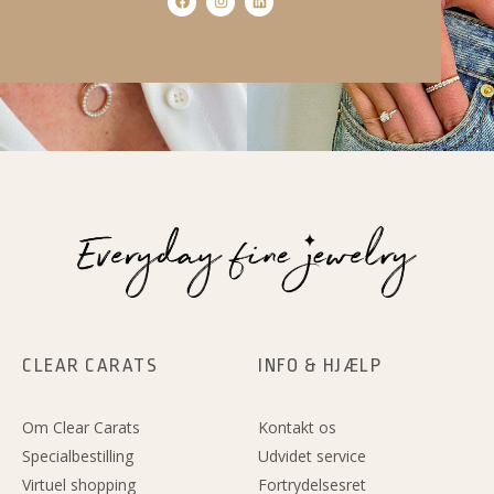
a
n
i
c
s
n
e
t
k
b
a
e
o
g
d
o
r
i
k
a
n
m
CLEAR CARATS
INFO & HJÆLP
Om Clear Carats
Kontakt os
Specialbestilling
Udvidet service
Virtuel shopping
Fortrydelsesret