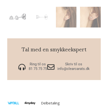
Tal med en smykkeekspert
Ring til os
Skriv til os
81 75 75 75
info@clearcarats.dk
Delbetaling