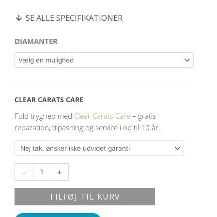
SE ALLE SPECIFIKATIONER
Luna
DIAMANTER
solitaire
ørestikker
i
14
kt.
CLEAR CARATS CARE
hvidguld
Fuld tryghed med
Clear Carats Care
– gratis
og
reparation, tilpasning og service i op til 10 år.
0,30
ct.
diamanter
antal
-
+
TILFØJ TIL KURV