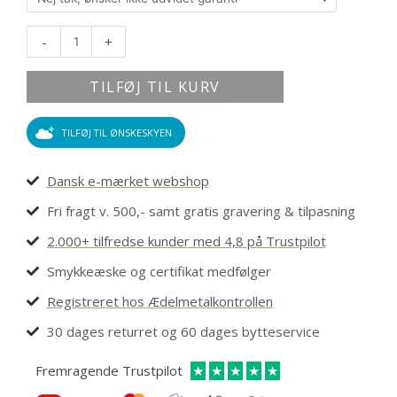
antal
-
+
TILFØJ TIL KURV
TILFØJ TIL ØNSKESKYEN
Dansk e-mærket webshop
Fri fragt v. 500,- samt gratis gravering & tilpasning
2.000+ tilfredse kunder med 4,8 på Trustpilot
Smykkeæske og certifikat medfølger
Registreret hos Ædelmetalkontrollen
30 dages returret og 60 dages bytteservice
Fremragende Trustpilot
★
★
★
★
★