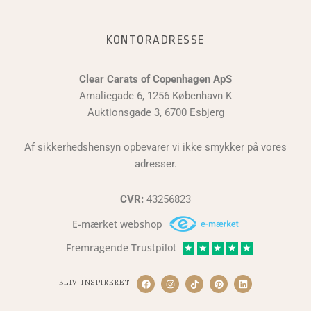
KONTORADRESSE
Clear Carats of Copenhagen ApS
Amaliegade 6, 1256 København K
Auktionsgade 3, 6700 Esbjerg
Af sikkerhedshensyn opbevarer vi ikke smykker på vores
adresser.
CVR:
43256823
E-mærket webshop
Fremragende Trustpilot
★
★
★
★
★
BLIV INSPIRERET
F
I
T
P
L
a
n
i
i
i
c
s
k
n
n
e
t
t
t
k