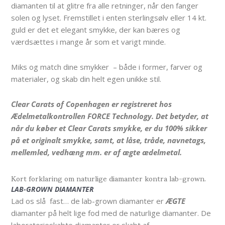
diamanten til at glitre fra alle retninger, når den fanger
solen og lyset. Fremstillet i enten sterlingsølv eller 14 kt.
guld er det et elegant smykke, der kan bæres og
værdsættes i mange år som et varigt minde.
Miks og match dine smykker – både i former, farver og
materialer, og skab din helt egen unikke stil.
Clear Carats of Copenhagen er registreret hos
Ædelmetalkontrollen FORCE Technology. Det betyder, at
når du køber et Clear Carats smykke, er du 100% sikker
på et originalt smykke, samt, at låse, tråde, navnetags,
mellemled, vedhæng mm. er af ægte ædelmetal.
Kort forklaring om naturlige diamanter kontra lab-grown.
LAB-GROWN DIAMANTER
Lad os slå fast… de lab-grown diamanter er
ÆGTE
diamanter på helt lige fod med de naturlige diamanter. De
laboratorieskabte diamanter er skabt af