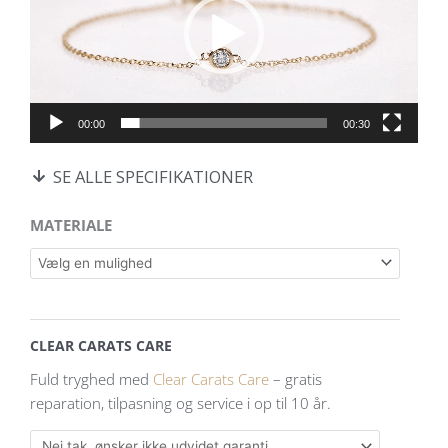
00:00
00:30
SE ALLE SPECIFIKATIONER
Small
MATERIALE
dots
solitaire
armbånd
og
0,10
CLEAR CARATS CARE
ct.
Fuld tryghed med
Clear Carats Care
– gratis
lab-
reparation, tilpasning og service i op til 10 år.
grown
diamant