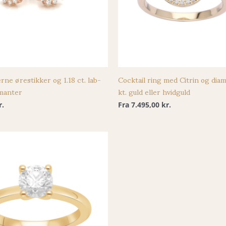
rne ørestikker og 1.18 ct. lab-
Cocktail ring med Citrin og diam
manter
kt. guld eller hvidguld
r.
Fra
7.495,00
kr.