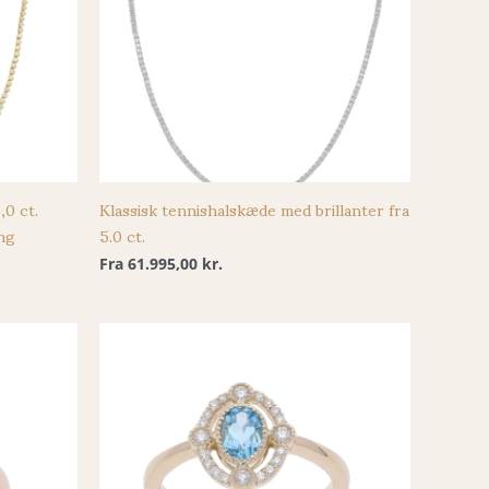
,0 ct.
Klassisk tennishalskæde med brillanter fra
ing
5.0 ct.
Fra
61.995,00
kr.