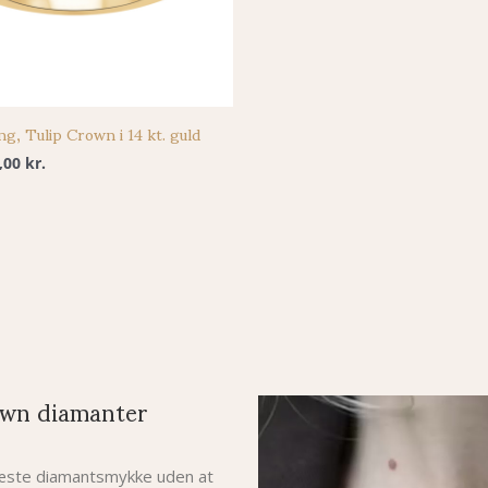
ing, Tulip Crown i 14 kt. guld
5,00
kr.
wn diamanter
 næste diamantsmykke uden at