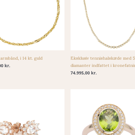
armbånd, i 14 kt. guld
Eksklusiv tennishalskæde med 5
diamanter indfattet i kronefatn
00
kr.
74.995,00
kr.