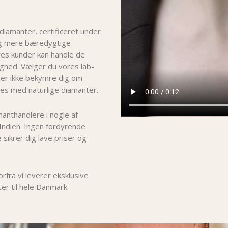
 diamanter, certificeret under
og mere bæredygtige
ores kunder kan handle de
hed. Vælger du vores lab-
er i
kke bekymre dig om
es med naturlige diamanter.
manthandlere i nogle af
Indien. Ingen fordyrende
 sikrer dig lave priser og
fra vi leverer eksklusive
er til hele Danmark.