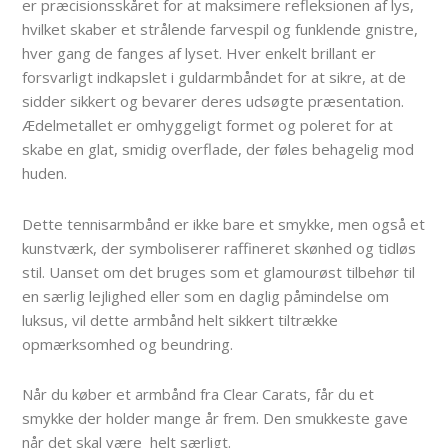
er præcisionsskåret for at maksimere refleksionen af ​​lys,
hvilket skaber et strålende farvespil og funklende gnistre,
hver gang de fanges af lyset. Hver enkelt brillant er
forsvarligt indkapslet i guldarmbåndet for at sikre, at de
sidder sikkert og bevarer deres udsøgte præsentation.
Ædelmetallet er omhyggeligt formet og poleret for at
skabe en glat, smidig overflade, der føles behagelig mod
huden.
Dette tennisarmbånd er ikke bare et smykke, men også et
kunstværk, der symboliserer raffineret skønhed og tidløs
stil. Uanset om det bruges som et glamourøst tilbehør til
en særlig lejlighed eller som en daglig påmindelse om
luksus, vil dette armbånd helt sikkert tiltrække
opmærksomhed og beundring.
Når du køber et armbånd fra Clear Carats, får du et
smykke der holder mange år frem. Den smukkeste gave
når det skal være helt særligt.