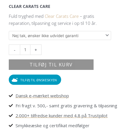
diamanter
CLEAR CARATS CARE
antal
Fuld tryghed med
Clear Carats Care
– gratis
reparation, tilpasning og service i op til 10 år.
-
+
TILFØJ TIL KURV
TILFØJ TIL ØNSKESKYEN
Dansk e-mærket webshop
Fri fragt v. 500,- samt gratis gravering & tilpasning
2.000+ tilfredse kunder med 4,8 på Trustpilot
Smykkeæske og certifikat medfølger