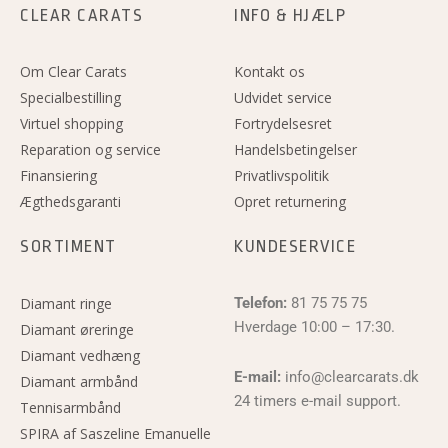
CLEAR CARATS
INFO & HJÆLP
Om Clear Carats
Kontakt os
Specialbestilling
Udvidet service
Virtuel shopping
Fortrydelsesret
Reparation og service
Handelsbetingelser
Finansiering
Privatlivspolitik
Ægthedsgaranti
Opret returnering
SORTIMENT
KUNDESERVICE
Diamant ringe
Telefon:
81 75 75 75
Hverdage 10:00 – 17:30.
Diamant øreringe
Diamant vedhæng
E-mail:
info@clearcarats.dk
Diamant armbånd
24 timers e-mail support.
Tennisarmbånd
SPIRA af Saszeline Emanuelle