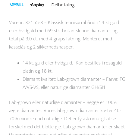
Delbetaling
Varenr: 32155-3 – Klassisk tennisarmbånd i 14 kt guld
eller hvidguld med 69 stk. brillantslebne diamanter og
total på 3,0 ct. med 4-graps fatning. Monteret med
kasselås og 2 sikkerhedshasper.
14 kt. guld eller hvidguld. Kan bestilles i rosaguld,
platin og 18 kt.
Diamant kvalitet: Lab-grown diamanter – Farve: FG
/VVS-VS, eller naturlige diamanter GH/SI1
Lab-grown eller naturlige diamanter – Begge er 100%
ægte diamanter. Vores lab-grown diamanter koster 40-
70% mindre end naturlige. Det er fysisk umuligt at se
forskel med det blotte øje. Lab-grown diamanter er skabt
i laboratorier, mens naturlige diamanter er skabt af