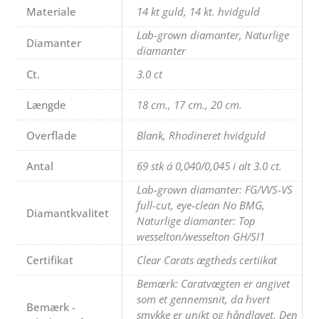
Materiale
14 kt guld, 14 kt. hvidguld
Lab-grown diamanter, Naturlige
Diamanter
diamanter
Ct.
3.0 ct
Længde
18 cm., 17 cm., 20 cm.
Overflade
Blank, Rhodineret hvidguld
Antal
69 stk á 0,040/0,045 i alt 3.0 ct.
Lab-grown diamanter: FG/VVS-VS
full-cut, eye-clean No BMG,
Diamantkvalitet
Naturlige diamanter: Top
wesselton/wesselton GH/SI1
Certifikat
Clear Carats ægtheds certiikat
Bemærk: Caratvægten er angivet
som et gennemsnit, da hvert
Bemærk -
smykke er unikt og håndlavet. Den