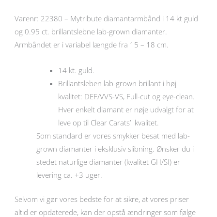
Varenr: 22380 – Mytribute diamantarmbånd i 14 kt guld
og 0.95 ct. brillantslebne lab-grown diamanter.
Armbåndet er i variabel længde fra 15 – 18 cm.
14 kt. guld.
Brillantsleben lab-grown brillant i høj
kvalitet: DEF/VVS-VS, Full-cut og eye-clean.
Hver enkelt diamant er nøje udvalgt for at
leve op til Clear Carats’ kvalitet.
Som standard er vores smykker besat med lab-
grown diamanter i eksklusiv slibning. Ønsker du i
stedet naturlige diamanter (kvalitet GH/SI) er
levering ca. +3 uger.
Selvom vi gør vores bedste for at sikre, at vores priser
altid er opdaterede, kan der opstå ændringer som følge