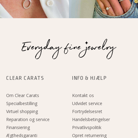
k
a
n
m
CLEAR CARATS
INFO & HJÆLP
Om Clear Carats
Kontakt os
Specialbestilling
Udvidet service
Virtuel shopping
Fortrydelsesret
Reparation og service
Handelsbetingelser
Finansiering
Privatlivspolitik
Ægthedsgaranti
Opret returnering