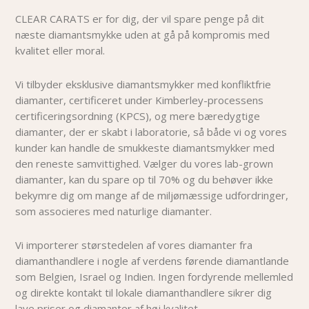
CLEAR CARATS er for dig, der vil spare penge på dit
næste diamantsmykke uden at gå på kompromis med
kvalitet eller moral.
Vi tilbyder eksklusive diamantsmykker med konfliktfrie
diamanter, certificeret under Kimberley-processens
certificeringsordning (KPCS), og mere bæredygtige
diamanter, der er skabt i laboratorie, så både vi og vores
kunder kan handle de smukkeste diamantsmykker med
den reneste samvittighed. Vælger du vores lab-grown
diamanter, kan du spare op til 70% og du behøver i
kke
bekymre dig om mange af de miljømæssige udfordringer,
som associeres med naturlige diamanter.
Vi importerer størstedelen af vores diamanter fra
diamanthandlere i nogle af verdens førende diamantlande
som Belgien, Israel og Indien. Ingen fordyrende mellemled
og direkte kontakt til lokale diamanthandlere sikrer dig
lave priser og diamanter af høj kvalitet.