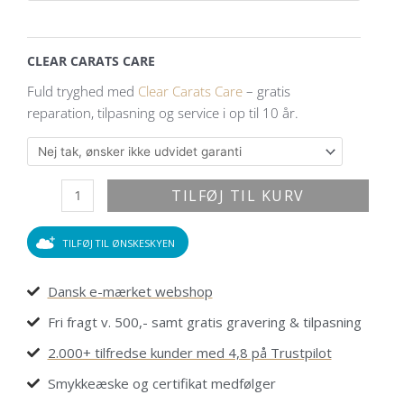
guldarmbånd
med
0,16
CLEAR CARATS CARE
ct.
Fuld tryghed med
Clear Carats Care
– gratis
lab-
reparation, tilpasning og service i op til 10 år.
grown
brillanter
og
filigran
TILFØJ TIL KURV
detaljer
antal
TILFØJ TIL ØNSKESKYEN
Dansk e-mærket webshop
Fri fragt v. 500,- samt gratis gravering & tilpasning
2.000+ tilfredse kunder med 4,8 på Trustpilot
Smykkeæske og certifikat medfølger