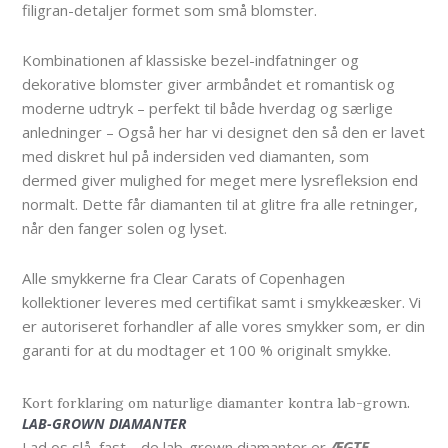
filigran-detaljer formet som små blomster.
Kombinationen af klassiske bezel-indfatninger og
dekorative blomster giver armbåndet et romantisk og
moderne udtryk – perfekt til både hverdag og særlige
anledninger – Også her har vi designet den så den er lavet
med diskret hul på indersiden ved diamanten, som
dermed giver mulighed for meget mere lysrefleksion end
normalt. Dette får diamanten til at glitre fra alle retninger,
når den fanger solen og lyset.
Alle smykkerne fra Clear Carats of Copenhagen
kollektioner leveres med certifikat samt i smykkeæsker. Vi
er autoriseret forhandler af alle vores smykker som, er din
garanti for at du modtager et 100 % originalt smykke.
Kort forklaring om naturlige diamanter kontra lab-grown.
LAB-GROWN DIAMANTER
Lad os slå fast… de lab-grown diamanter er
ÆGTE