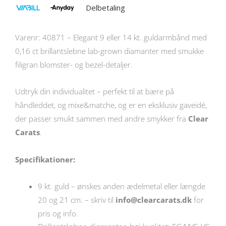
Delbetaling
Varenr: 40871 – Elegant 9 eller 14 kt. guldarmbånd med
0,16 ct brillantslebne lab-grown diamanter med smukke
filigran blomster- og bezel-detaljer.
Udtryk din individualitet – perfekt til at bære på
håndleddet, og mixe&matche, og er en eksklusiv gaveidé,
der passer smukt sammen med andre smykker fra
Clear
Carats
.
Specifikationer:
9 kt. guld – ønskes anden ædelmetal eller længde
20 og 21 cm. – skriv til
info@clearcarats.dk
for
pris og info.