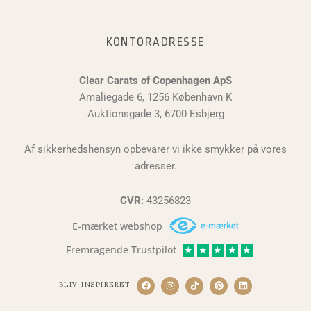
KONTORADRESSE
Clear Carats of Copenhagen ApS
Amaliegade 6, 1256 København K
Auktionsgade 3, 6700 Esbjerg
Af sikkerhedshensyn opbevarer vi ikke smykker på vores
adresser.
CVR:
43256823
E-mærket webshop
Fremragende Trustpilot
★
★
★
★
★
BLIV INSPIRERET
F
I
T
P
L
a
n
i
i
i
c
s
k
n
n
e
t
t
t
k