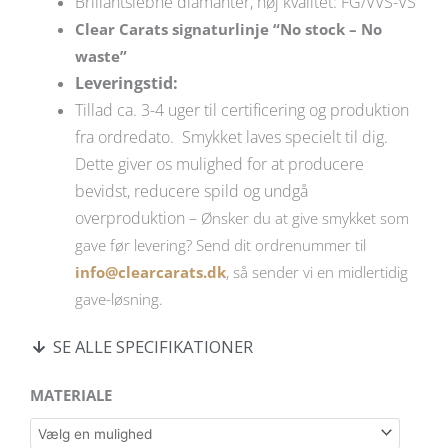
Brillantslebne diamanter, høj kvalitet: FG/VVS-VS
Clear Carats signaturlinje “No stock – No
waste”
Leveringstid:
Tillad ca. 3-4 uger til certificering og produktion
fra ordredato. Smykket laves specielt til dig.
Dette giver os mulighed for at producere
bevidst, reducere spild og undgå
overproduktion –
Ønsker du at give smykket som
gave før levering? Send dit ordrenummer til
info@clearcarats.dk
, så sender vi en midlertidig
gave-løsning.
SE ALLE SPECIFIKATIONER
Elegant
MATERIALE
9
kt.