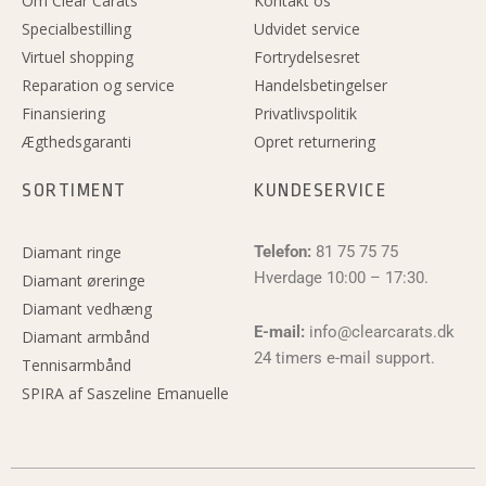
Om Clear Carats
Kontakt os
Specialbestilling
Udvidet service
Virtuel shopping
Fortrydelsesret
Reparation og service
Handelsbetingelser
Finansiering
Privatlivspolitik
Ægthedsgaranti
Opret returnering
SORTIMENT
KUNDESERVICE
Diamant ringe
Telefon:
81 75 75 75
Hverdage 10:00 – 17:30.
Diamant øreringe
Diamant vedhæng
E-mail:
info@clearcarats.dk
Diamant armbånd
24 timers e-mail support.
Tennisarmbånd
SPIRA af Saszeline Emanuelle