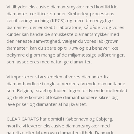
Vi tilbyder eksklusive diamantsmykker med konfliktfrie
diamanter, certificeret under Kimberley-processens
certificeringsordning (KPCS), og mere bæredygtige
diamanter, der er skabt i laboratorie, så både vi og vores
kunder kan handle de smukkeste diamantsmykker med
den reneste samvittighed. Vælger du vores lab-grown
diamanter, kan du spare op til 70% og du behøver i
kke
bekymre dig om mange af de miljømæssige udfordringer,
som associeres med naturlige diamanter.
Vi importerer størstedelen af vores diamanter fra
diamanthandlere i nogle af verdens førende diamantlande
som Belgien, Israel og Indien. Ingen fordyrende mellemled
og direkte kontakt til lokale diamanthandlere sikrer dig
lave priser og diamanter af høj kvalitet.
CLEAR CARATS har domicil i København og Esbjerg,
hvorfra vi leverer eksklusive diamantsmykker med
naturlige eller lab-grown diamanter til hele Danmark.