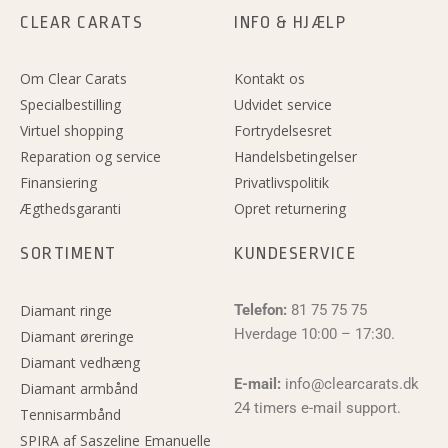
CLEAR CARATS
INFO & HJÆLP
Om Clear Carats
Kontakt os
Specialbestilling
Udvidet service
Virtuel shopping
Fortrydelsesret
Reparation og service
Handelsbetingelser
Finansiering
Privatlivspolitik
Ægthedsgaranti
Opret returnering
SORTIMENT
KUNDESERVICE
Diamant ringe
Telefon:
81 75 75 75
Hverdage 10:00 – 17:30.
Diamant øreringe
Diamant vedhæng
E-mail:
info@clearcarats.dk
Diamant armbånd
24 timers e-mail support.
Tennisarmbånd
SPIRA af Saszeline Emanuelle