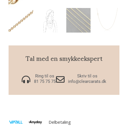
Tal med en smykkeekspert
Ring til os
Skriv til os
81 75 75 75
info@clearcarats.dk
Delbetaling