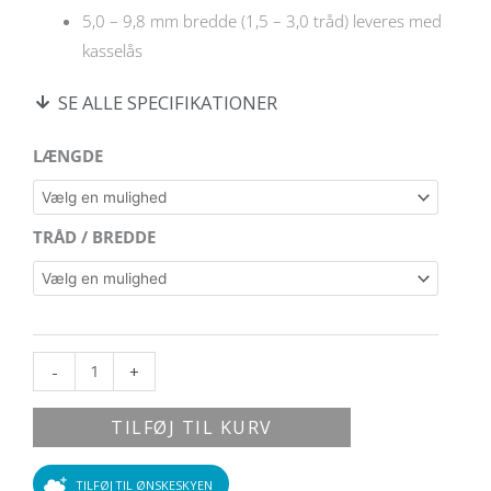
5,0 – 9,8 mm bredde (1,5 – 3,0 tråd) leveres med
kasselås
SE ALLE SPECIFIKATIONER
14
LÆNGDE
kt.
ankerkæde
i
TRÅD / BREDDE
massiv
guld
(rund)
antal
-
+
TILFØJ TIL KURV
TILFØJ TIL ØNSKESKYEN