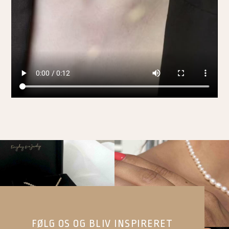
FØLG OS OG BLIV INSPIRERET