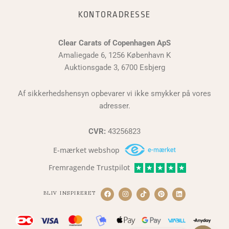
KONTORADRESSE
Clear Carats of Copenhagen ApS
Amaliegade 6, 1256 København K
Auktionsgade 3, 6700 Esbjerg
Af sikkerhedshensyn opbevarer vi ikke smykker på vores
adresser.
CVR:
43256823
E-mærket webshop
Fremragende Trustpilot
★
★
★
★
★
BLIV INSPIRERET
F
I
T
P
L
a
n
i
i
i
c
s
k
n
n
e
t
t
t
k
b
a
o
e
e
o
g
k
r
d