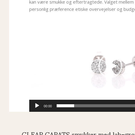
kan være smukke og eftertragtede. Valget mellem
personlig præference etiske overvejelser og budg
Videoafspiller
00:00
CLEAR CARATS smykker med lab-gro