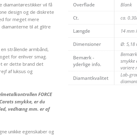
e diamantørestikker vil få
Overflade
Blank
åbne design og de diskrete
Ct.
ca. 0.30
hed for meget mere
 diamanterne til at glitre
Længde
14 mm i
Dimensioner
Ø: 5,18
 en strålende armbånd,
Bemærk:
 noget for enhver smag.
Bemærk -
smykke e
et er dette brand det
yderlige info.
variere
rejf af luksus og
Lab-grow
Diamantkvalitet
diamant
delmetalkontrollen FORCE
 Carats smykke, er du
mled, vedhæng mm. er af
egne unikke egenskaber og