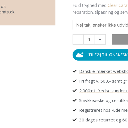
ct.
Fuld tryghed med
Clear Cara
l os
naturlige
reparation, tilpasning og servi
arats.dk
diamanter
antal
-
+
TILFØJ TIL ØNSKES
Dansk e-mærket websh
Fri fragt v. 500,- samt gr
2.000+ tilfredse kunder 
Smykkeæske og certifika
Registreret hos Ædelmet
30 dages returret og 60