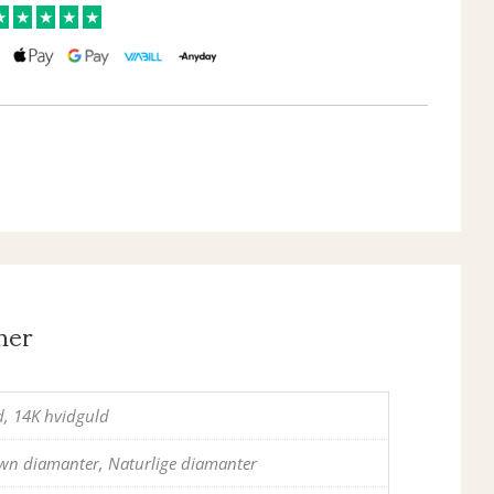
★
★
★
★
★
ner
d, 14K hvidguld
wn diamanter, Naturlige diamanter