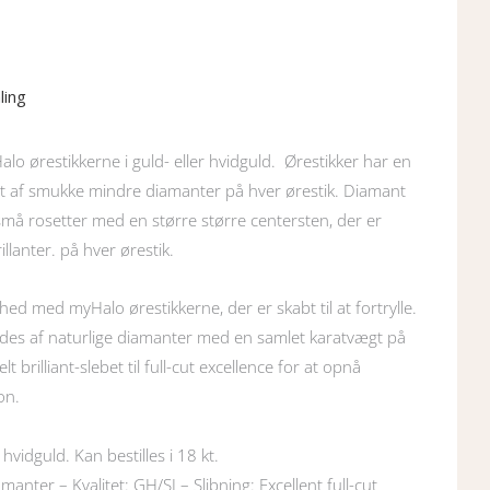
ling
lo ørestikkerne i guld- eller hvidguld. Ørestikker har en
 af smukke mindre diamanter på hver ørestik. Diamant
må rosetter med en større større centersten, der er
illanter. på hver ørestik.
ed med myHalo ørestikkerne, der er skabt til at fortrylle.
ydes af naturlige diamanter med en samlet karatvægt på
lt brilliant-slebet til full-cut excellence for at opnå
on.
 hvidguld. Kan bestilles i 18 kt.
anter – Kvalitet: GH/SI – Slibning: Excellent full-cut