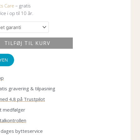
ts Care
– gratis
ce i op til 10 år.
TILFØJ TIL KURV
KYEN
op
atis gravering & tilpasning
med 4,8 på Trustpilot
t medfølger
alkontrollen
 dages bytteservice