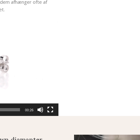
 dem afhænger ofte af
et.
00:26
wn diamanter