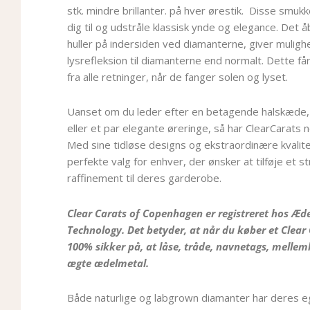
stk. mindre brillanter. på hver ørestik. Disse smukk
dig til og udstråle klassisk ynde og elegance. Det 
huller på indersiden ved diamanterne, giver mulig
lysrefleksion til diamanterne end normalt. Dette får
fra alle retninger, når de fanger solen og lyset.
Uanset om du leder efter en betagende halskæde,
eller et par elegante øreringe, så har ClearCarats
Med sine tidløse designs og ekstraordinære kvalit
perfekte valg for enhver, der ønsker at tilføje et st
raffinement til deres garderobe.
Clear Carats of Copenhagen er registreret hos Æ
Technology. Det betyder, at når du køber et Clear
100% sikker på, at låse, tråde, navnetags, melle
ægte ædelmetal.
Både naturlige og labgrown diamanter har deres 