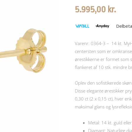
5.995,00
kr.
Delbeta
Varenr: 0364-3 – 14 kt. MyHa
centersten som er omkranset
ørestikkerne er formet som s
flankeret af 10 stk. mindre br
Oplev den sofistikerede skønh
Disse elegante ørestikker pr
0,30 ct (2 x 0,15 ct), hver enke
maksimal glans og lysrefleksi
Metal: 14 kt. guld eller
Diamant: Naturlige diam