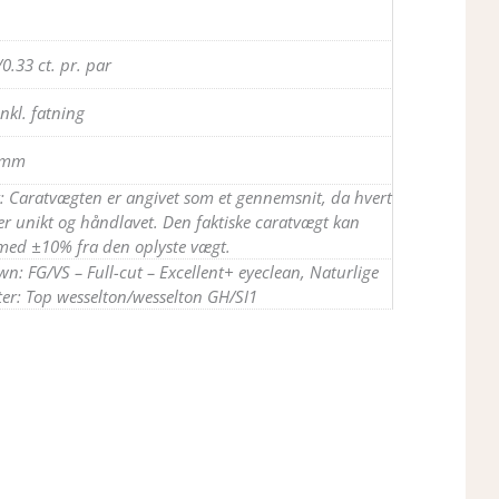
/0.33 ct. pr. par
nkl. fatning
 mm
 Caratvægten er angivet som et gennemsnit, da hvert
r unikt og håndlavet. Den faktiske caratvægt kan
 med ±10% fra den oplyste vægt.
n: FG/VS – Full-cut – Excellent+ eyeclean, Naturlige
er: Top wesselton/wesselton GH/SI1