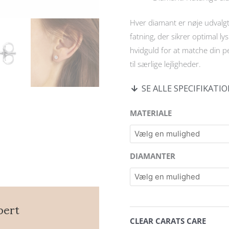
Hver diamant er nøje udvalgt 
fatning, der sikrer optimal ly
hvidguld for at matche din pe
til særlige lejligheder.
SE ALLE SPECIFIKATI
14
MATERIALE
kt.
MyHalo
ørestikker
DIAMANTER
i
guld
eller
hvidguld
pert
og
CLEAR CARATS CARE
0,30