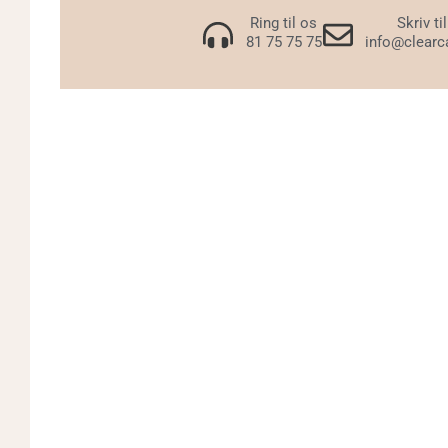
Ring til os
Skriv ti
81 75 75 75
info@clearc