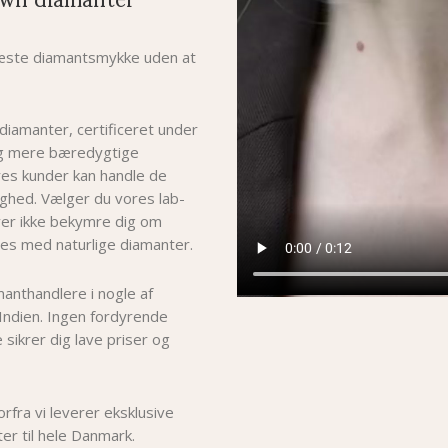
 næste diamantsmykke uden at
 diamanter, certificeret under
og mere bæredygtige
ores kunder kan handle de
hed. Vælger du vores lab-
er i
kke bekymre dig om
es med naturlige diamanter.
manthandlere i nogle af
Indien. Ingen fordyrende
 sikrer dig lave priser og
fra vi leverer eksklusive
er til hele Danmark.