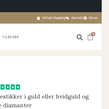
Virtuel shopping
Kontakt
Om os
0
TILBEHØR
★
★
★
★
estikker i guld eller hvidguld og
ge diamanter