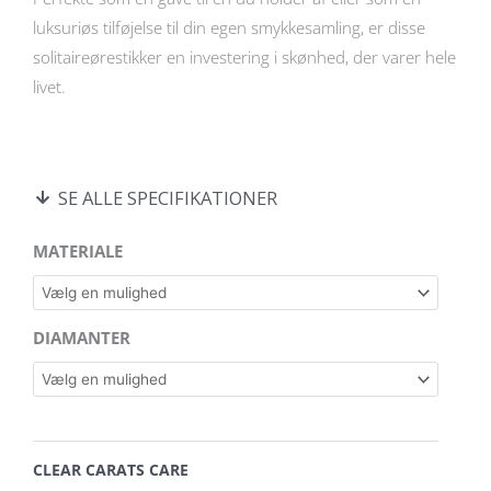
luksuriøs tilføjelse til din egen smykkesamling, er disse
solitaireørestikker en investering i skønhed, der varer hele
livet.
SE ALLE SPECIFIKATIONER
Luna
MATERIALE
solitaire
ørestikker
i
DIAMANTER
14
kt.
guld
eller
hvidguld
CLEAR CARATS CARE
og