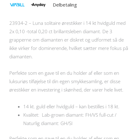
Delbetaling
23934-2 – Luna solitaire ørestikker i 14 kt hvidguld med
2x 0,10 -total 0,20 ct brillantsleben diamant. De 3
grapperne om diamanten er diskret og udformet så de
ikke virker for dominerende, hvilket sætter mere fokus på
diamanten.
Perfekte som en gave til en du holder af eller som en
luksuriøs tilføjelse til din egen smykkesamling, er disse
ørestikker en investering i skønhed, der varer hele livet.
14 kt. guld eller hvidguld – kan bestilles i 18 kt.
Kvalitet: Lab-grown diamant: FH/VS full-cut /
Naturlig diamant: GH/SI
Perfekte som en gave til en du holder af eller som en