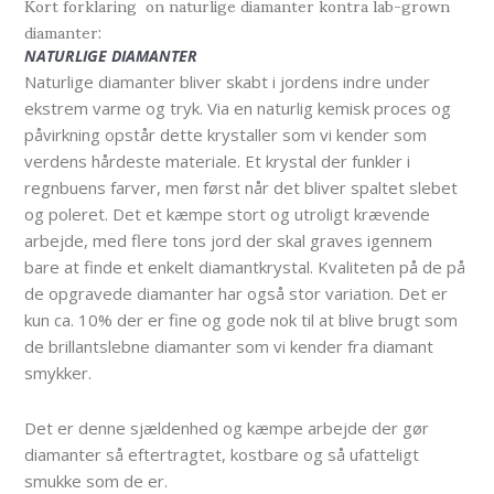
Kort forklaring on naturlige diamanter kontra lab-grown
diamanter:
NATURLIGE DIAMANTER
Naturlige diamanter bliver skabt i jordens indre under
ekstrem varme og tryk. Via en naturlig kemisk proces og
påvirkning opstår dette krystaller som vi kender som
verdens hårdeste materiale. Et krystal der funkler i
regnbuens farver, men først når det bliver spaltet slebet
og poleret. Det et kæmpe stort og utroligt krævende
arbejde, med flere tons jord der skal graves igennem
bare at finde et enkelt diamantkrystal. Kvaliteten på de på
de opgravede diamanter har også stor variation. Det er
kun ca. 10% der er fine og gode nok til at blive brugt som
de brillantslebne diamanter som vi kender fra diamant
smykker.
Det er denne sjældenhed og kæmpe arbejde der gør
diamanter så eftertragtet, kostbare og så ufatteligt
smukke som de er.