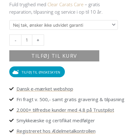
Fuld tryghed med
Clear Carats Care
– gratis
0,20
reparation, tilpasning og service i op til 10 år.
ct.
diamanter
antal
-
+
TILFØJ TIL KURV
TILFØJ TIL ØNSKESKYEN
Dansk e-mærket webshop
Fri fragt v. 500,- samt gratis gravering & tilpasning
2.000+ tilfredse kunder med 4,8 på Trustpilot
Smykkeæske og certifikat medfølger
Registreret hos Ædelmetalkontrollen