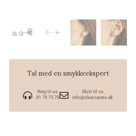
Tal med en smykkeekspert
Ring til os
Skriv til os
81 75 75 75
info@clearcarats.dk