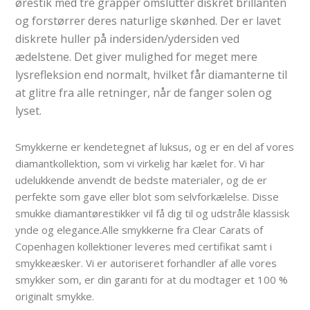
ørestik med tre grapper omslutter diskret brillanten
og forstørrer deres naturlige skønhed. Der er lavet
diskrete huller på indersiden/ydersiden ved
ædelstene. Det giver mulighed for meget mere
lysrefleksion end normalt, hvilket får diamanterne til
at glitre fra alle retninger, når de fanger solen og
lyset.
Smykkerne er kendetegnet af luksus, og er en del af vores
diamantkollektion, som vi virkelig har kælet for. Vi har
udelukkende anvendt de bedste materialer, og de er
perfekte som gave eller blot som selvforkælelse. Disse
smukke diamantørestikker vil få dig til og udstråle klassisk
ynde og elegance.Alle smykkerne fra Clear Carats of
Copenhagen kollektioner leveres med certifikat samt i
smykkeæsker. Vi er autoriseret forhandler af alle vores
smykker som, er din garanti for at du modtager et 100 %
originalt smykke.